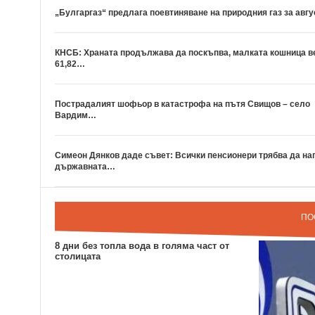
„Булгаргаз“ предлага поевтиняване на природния газ за авгу
КНСБ: Храната продължава да поскъпва, малката кошница в
61,82…
Пострадалият шофьор в катастрофа на пътя Свищов – село
Вардим…
Симеон Дянков даде съвет: Всички пенсионери трябва да на
държавната…
ПО
8 дни без топла вода в голяма част от
столицата