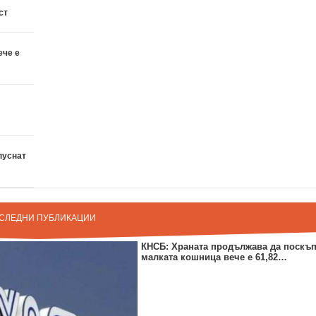
ст
ече е
пуснат
СЛЕДНИ ПУБЛИКАЦИИ
КНСБ: Храната продължава да поскъп
малката кошница вече е 61,82…