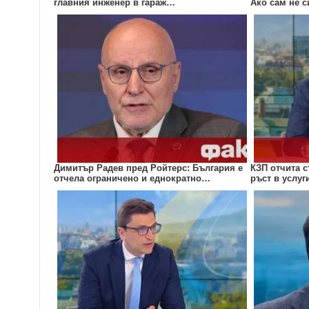
главния инженер в гараж…
Ако сам не 
Димитър Радев пред Ройтерс: България е
КЗП отчита с
отчела ограничено и еднократно…
ръст в услуг