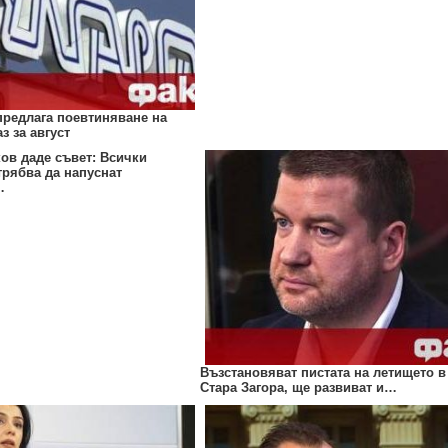
предлага поевтиняване на
з за август
ов даде съвет: Всички
трябва да напуснат
…
Възстановяват пистата на летището в
Стара Загора, ще развиват и…