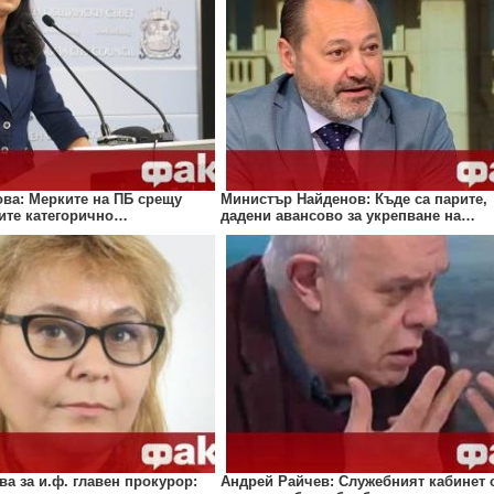
ова: Мерките на ПБ срещу
Министър Найденов: Къде са парите,
ните категорично…
дадени авансово за укрепване на…
а за и.ф. главен прокурор:
Андрей Райчев: Служебният кабинет 