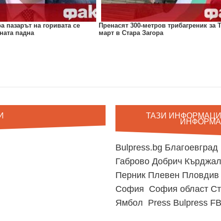
а пазарът на горивата се
Пренасят 300-метров трибагреник за 
ната падна
март в Стара Загора
И
ТАЗИ ИНФОРМАЦИ
ИНФОРМА
Bulpress.bg
Благоевград
Габрово
Добрич
Кърджа
Перник
Плевен
Пловди
София
София област
Ст
Ямбол
Press Bulpress
FB