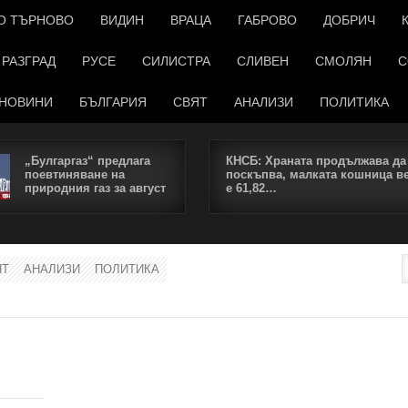
О ТЪРНОВО
ВИДИН
ВРАЦА
ГАБРОВО
ДОБРИЧ
РАЗГРАД
РУСЕ
СИЛИСТРА
СЛИВЕН
СМОЛЯН
С
НОВИНИ
БЪЛГАРИЯ
СВЯТ
АНАЛИЗИ
ПОЛИТИКА
„Булгаргаз“ предлага
КНСБ: Храната продължава да
поевтиняване на
поскъпва, малката кошница в
природния газ за август
е 61,82…
ЯТ
АНАЛИЗИ
ПОЛИТИКА