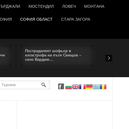
КЪРДЖАЛИ
КЮСТЕНДИЛ
ЛОВЕЧ
МОНТАНА
ОФИЯ
СОФИЯ ОБЛАСТ
СТАРА ЗАГОРА
Пострадалият шофьор в
Симеон Дян
ече
катастрофа на пътя Свищов –
Всички пен
село Вардим…
напуснат 