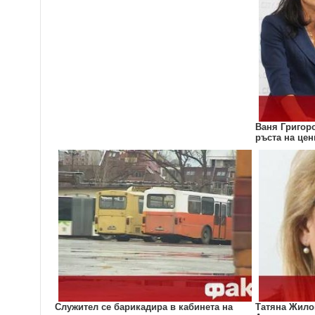
Ваня Григор
ръста на це
Служител се барикадира в кабинета на
Татяна Жилов