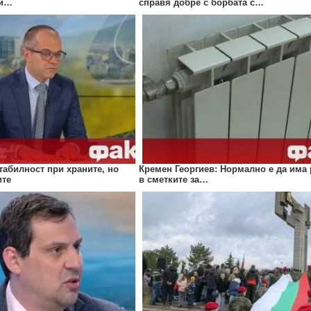
си…
справя добре с борбата с…
табилност при храните, но
Кремен Георгиев: Нормално е да има
ите
в сметките за…