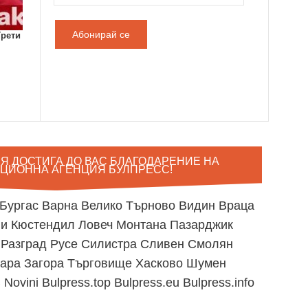
м
е
й
Трети
л
а
д
р
е
с
Я ДОСТИГА ДО ВАС БЛАГОДАРЕНИЕ НА
ЦИОННА АГЕНЦИЯ БУЛПРЕСС!
Бургас
Варна
Велико Търново
Видин
Враца
ли
Кюстендил
Ловеч
Монтана
Пазарджик
в
Разград
Русе
Силистра
Сливен
Смолян
ара Загора
Търговище
Хасково
Шумен
 Novini
Bulpress.top
Bulpress.eu
Bulpress.info