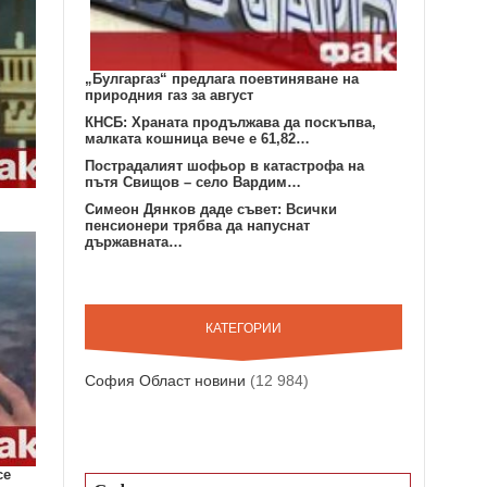
„Булгаргаз“ предлага поевтиняване на
природния газ за август
КНСБ: Храната продължава да поскъпва,
малката кошница вече е 61,82…
Пострадалият шофьор в катастрофа на
пътя Свищов – село Вардим…
Симеон Дянков даде съвет: Всички
пенсионери трябва да напуснат
държавната…
КАТЕГОРИИ
София Област новини
(12 984)
се