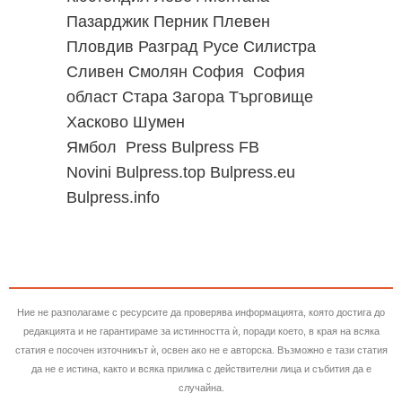
Пазарджик
Перник
Плевен
Пловдив
Разград
Русе
Силистра
Сливен
Смолян
София
София
област
Стара Загора
Търговище
Хасково
Шумен
Ямбол
Press Bulpress
FB
Novini
Bulpress.top
Bulpress.eu
Bulpress.info
Ние не разполагаме с ресурсите да проверява информацията, която достига до
редакцията и не гарантираме за истинността ѝ, поради което, в края на всяка
статия е посочен източникът ѝ, освен ако не е авторска. Възможно е тази статия
да не е истина, както и всяка прилика с действителни лица и събития да е
случайна.