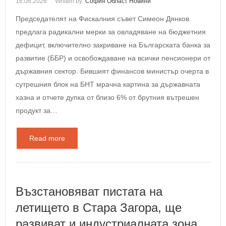
16.06.2026
Written by:
София Област Новини
Председателят на Фискалния съвет Симеон Дянков
предлага радикални мерки за овладяване на бюджетния
дефицит, включително закриване на Българската банка за
развитие (ББР) и освобождаване на всички пенсионери от
държавния сектор. Бившият финансов министър очерта в
сутрешния блок на БНТ мрачна картина за държавната
хазна и отчете дупка от близо 6% от брутния вътрешен
продукт за…
Read more
Възстановяват пистата на
летището в Стара Загора, ще
развиват и индустриалната зона