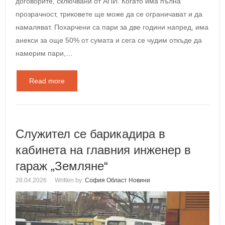
договорите, сключвани от АПИ. Когато има пълна
прозрачност, триковете ще може да се ограничават и да
намаляват. Похарчени са пари за две години напред, има
анекси за още 50% от сумата и сега се чудим откъде да
намерим пари,…
Read more
Служител се барикадира в
кабинета на главния инженер в
гараж „Земляне“
28.04.2026
Written by:
София Област Новини