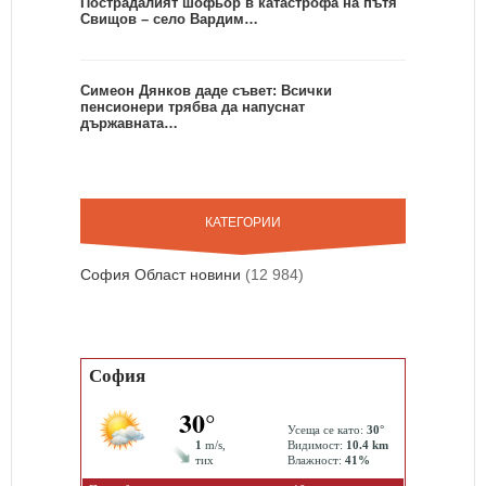
Пострадалият шофьор в катастрофа на пътя
Свищов – село Вардим…
Симеон Дянков даде съвет: Всички
пенсионери трябва да напуснат
държавната…
КАТЕГОРИИ
София Област новини
(12 984)