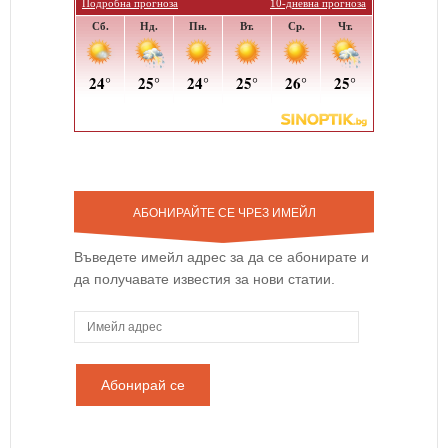
АБОНИРАЙТЕ СЕ ЧРЕЗ ИМЕЙЛ
Въведете имейл адрес за да се абонирате и
да получавате известия за нови статии.
И
м
е
й
л
а
д