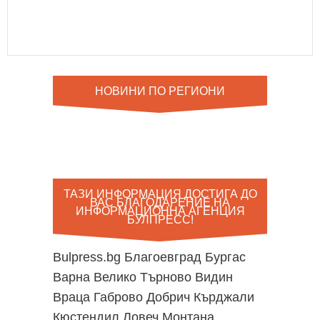
р
е
с
НОВИНИ ПО РЕГИОНИ
ТАЗИ ИНФОРМАЦИЯ ДОСТИГА ДО
ВАС БЛАГОДАРЕНИЕ НА
ИНФОРМАЦИОННА АГЕНЦИЯ
БУЛПРЕСС!
Bulpress.bg
Благоевград
Бургас
Варна
Велико Търново
Видин
Враца
Габрово
Добрич
Кърджали
Кюстендил
Ловеч
Монтана