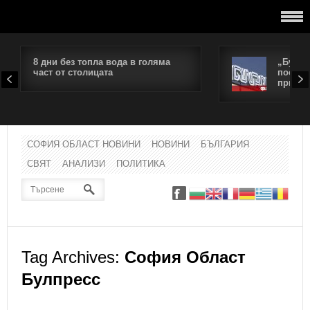
8 дни без топла вода в голяма
„Булга
част от столицата
поевти
природ
СОФИЯ ОБЛАСТ НОВИНИ
НОВИНИ
БЪЛГАРИЯ
СВЯТ
АНАЛИЗИ
ПОЛИТИКА
Tag Archives:
София Област
Булпресс