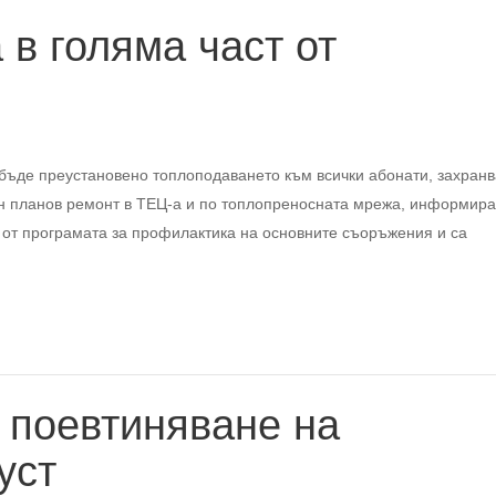
 в голяма част от
ще бъде преустановено топлоподаването към всички абонати, захран
н планов ремонт в ТЕЦ-а и по топлопреносната мрежа, информира
т от програмата за профилактика на основните съоръжения и са
а поевтиняване на
уст