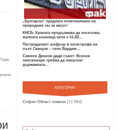
„Булгаргаз“ предлага поевтиняване на
природния газ за август
КНСБ: Храната продължава да поскъпва,
малката кошница вече е 61,82…
Пострадалият шофьор в катастрофа на
пътя Свищов – село Вардим…
Симеон Дянков даде съвет: Всички
 Това
пенсионери трябва да напуснат
държавната…
цените
КАТЕГОРИИ
София Област новини
(12 984)
ри