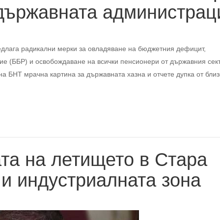
 държавната администрац
длага радикални мерки за овладяване на бюджетния дефицит,
тие (ББР) и освобождаване на всички пенсионери от държавния сек
а БНТ мрачна картина за държавната хазна и отчете дупка от бли
та на летището в Стара
 и индустриалната зона