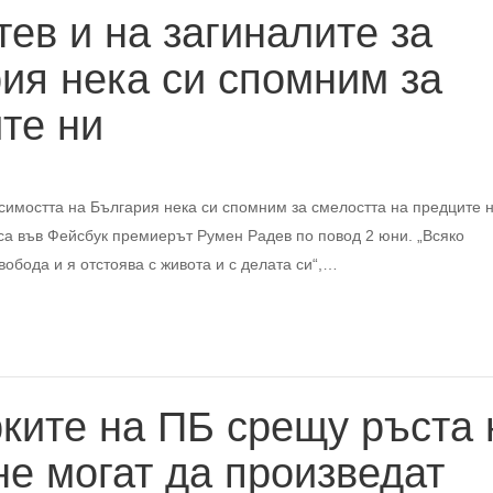
тев и на загиналите за
ия нека си спомним за
те ни
исимостта на България нека си спомним за смелостта на предците н
иса във Фейсбук премиерът Румен Радев по повод 2 юни. „Всяко
обода и я отстоява с живота и с делата си“,…
ките на ПБ срещу ръста 
не могат да произведат