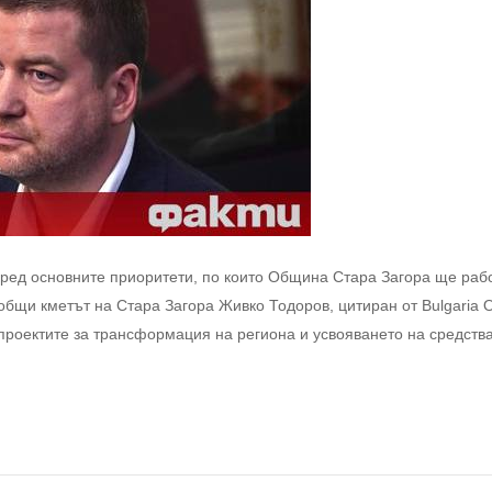
сред основните приоритети, по които Община Стара Загора ще раб
бщи кметът на Стара Загора Живко Тодоров, цитиран от Bulgaria 
проектите за трансформация на региона и усвояването на средства