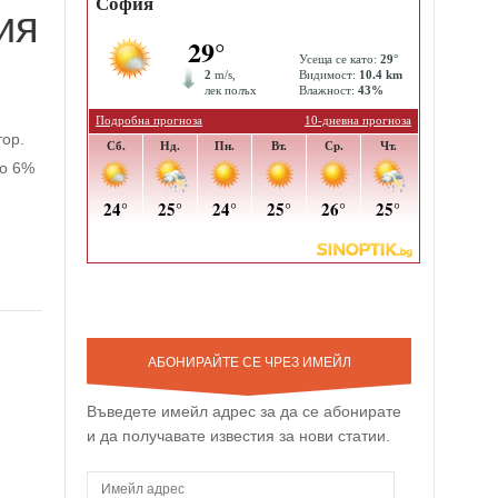
ия
тор.
зо 6%
АБОНИРАЙТЕ СЕ ЧРЕЗ ИМЕЙЛ
Въведете имейл адрес за да се абонирате
и да получавате известия за нови статии.
И