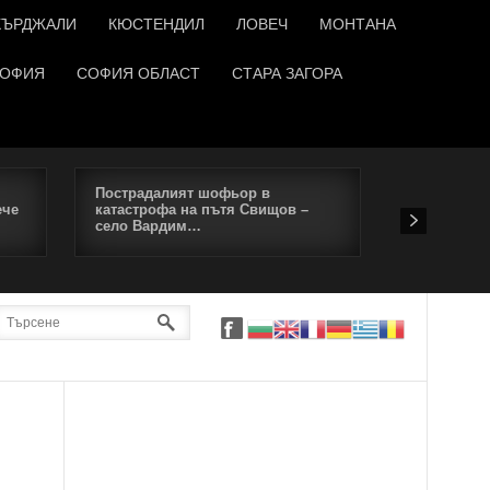
КЪРДЖАЛИ
КЮСТЕНДИЛ
ЛОВЕЧ
МОНТАНА
ОФИЯ
СОФИЯ ОБЛАСТ
СТАРА ЗАГОРА
Пострадалият шофьор в
Симеон Дян
ече
катастрофа на пътя Свищов –
Всички пен
село Вардим…
напуснат 