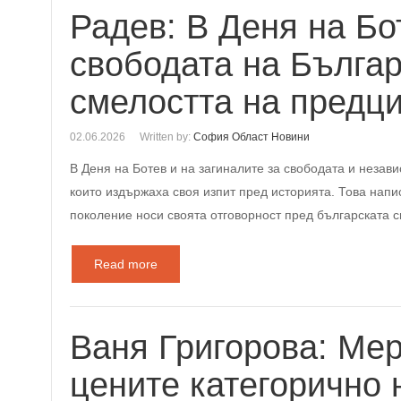
Радев: В Деня на Бо
свободата на Българ
смелостта на предци
02.06.2026
Written by:
София Област Новини
В Деня на Ботев и на загиналите за свободата и незав
които издържаха своя изпит пред историята. Това нап
поколение носи своята отговорност пред българската св
Read more
Ваня Григорова: Мер
цените категорично 