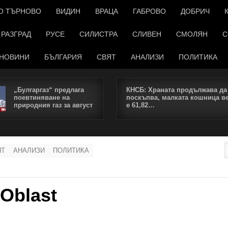
О ТЪРНОВО
ВИДИН
ВРАЦА
ГАБРОВО
ДОБРИЧ
РАЗГРАД
РУСЕ
СИЛИСТРА
СЛИВЕН
СМОЛЯН
С
НОВИНИ
БЪЛГАРИЯ
СВЯТ
АНАЛИЗИ
ПОЛИТИКА
„Булгаргаз“ предлага
КНСБ: Храната продължава да
поевтиняване на
поскъпва, малката кошница в
природния газ за август
е 61,82…
ЯТ
АНАЛИЗИ
ПОЛИТИКА
 Oblast