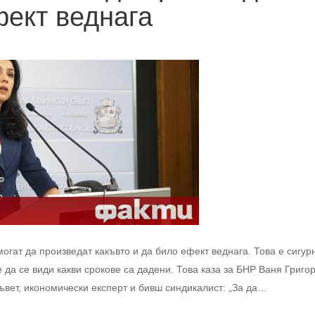
фект веднага
огат да произведат какъвто и да било ефект веднага. Това е сигур
 да се види какви срокове са дадени. Това каза за БНР Ваня Григо
вет, икономически експерт и бивш синдикалист: „За да…